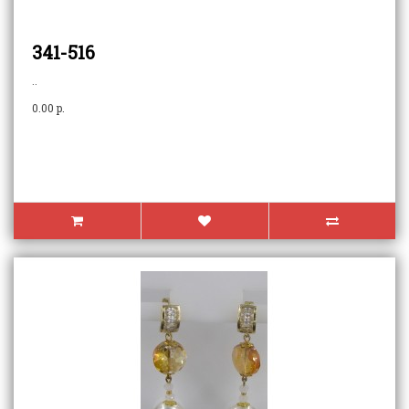
341-516
..
0.00 p.