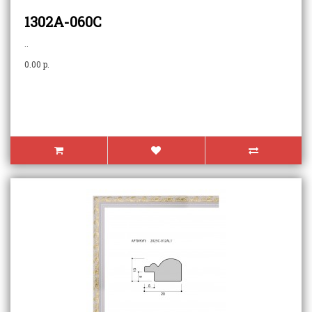
1302А-060С
..
0.00 p.