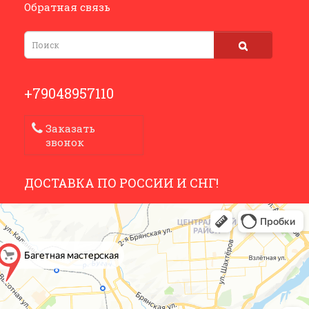
Обратная связь
+79048957110
Заказать
звонок
ДОСТАВКА ПО РОССИИ И СНГ!